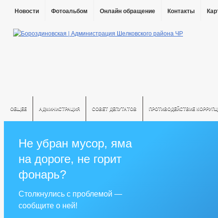
Новости
Фотоальбом
Онлайн обращение
Контакты
Кар
ОБЩЕЕ
АДМИНИСТРАЦИЯ
СОВЕТ ДЕПУТАТОВ
ПРОТИВОДЕЙСТВИЕ КОРРУПЦ
Не убран мусор, яма
на дороге, не горит
фонарь?
Столкнулись с проблемой —
сообщите о ней!