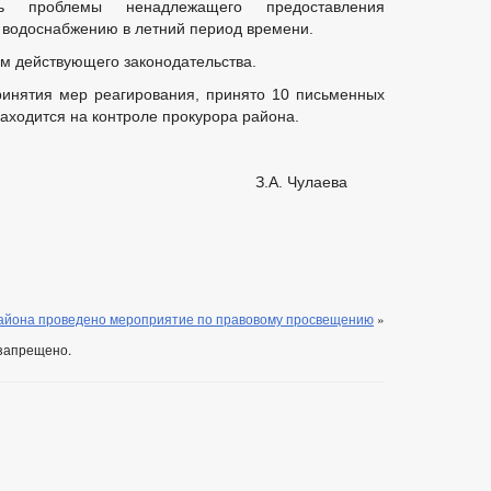
сь проблемы ненадлежащего предоставления
 водоснабжению в летний период времени.
м действующего законодательства.
ринятия мер реагирования, принято 10 письменных
аходится на контроле прокурора района.
рора района З.А. Чулаева
айона проведено мероприятие по правовому просвещению
»
запрещено.