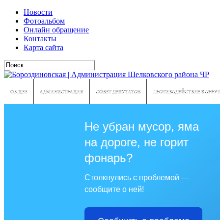
Новости
Фотоальбом
Онлайн обращение
Контакты
Карта сайта
ОБЩЕЕ
АДМИНИСТРАЦИЯ
СОВЕТ ДЕПУТАТОВ
ПРОТИВОДЕЙСТВИЕ КОРРУ
Не убран мусор, яма
на дороге, не горит
фонарь?
Столкнулись с проблемой —
сообщите о ней!