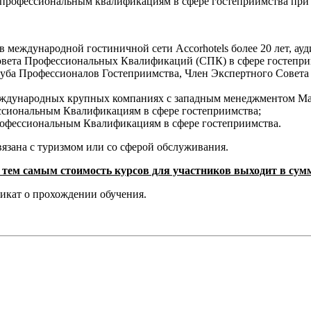
рофессиональным квалификациям в сфере гостеприимства при 
 международной гостиничной сети Accorhotels более 20 лет, ау
овета Профессиональных Квалификаций (СПК) в сфере гостепри
уба Профессионалов Гостеприимства, Член Экспертного Совета
ждународных крупных компаниях с западным менеджментом Marrio
ссиональным Квалификациям в сфере гостеприимства;
офессиональным Квалификациям в сфере гостеприимства.
вязана с туризмом или со сферой обслуживания.
, тем самым стоимость курсов для участников выходит в сумм
икат о прохождении обучения.