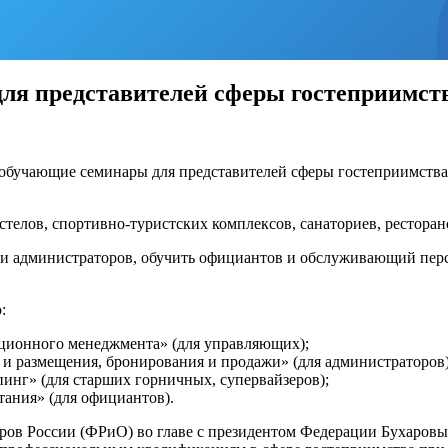
представителей сферы гостеприимства 
ут обучающие семинары для представителей сферы гостеприимст
стелов, спортивно-туристских комплексов, санаториев, ресторан
администраторов, обучить официантов и обслуживающий персон
:
ационного менеджмента» (для управляющих);
 и размещения, бронирования и продажи» (для администраторов)
инг» (для старших горничных, супервайзеров);
тания» (для официантов).
еров России (ФРиО) во главе с президентом Федерации Бухаров