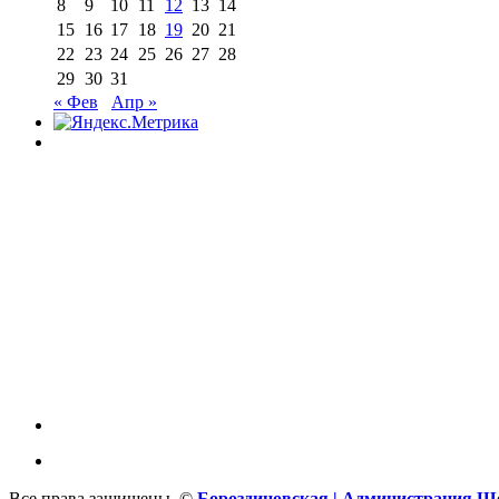
8
9
10
11
12
13
14
15
16
17
18
19
20
21
22
23
24
25
26
27
28
29
30
31
« Фев
Апр »
Все права защищены. ©
Бороздиновская | Администрация Ш