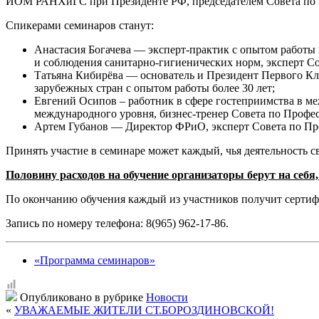
ИОМ РАНХиГС при Президенте РФ, председателем Совета по п
Спикерами семинаров станут:
Анастасия Богачева — эксперт-практик с опытом работы в
и соблюдения санитарно-гигиенических норм, эксперт С
Татьяна Кибирёва — основатель и Президент Первого Кл
зарубежных стран с опытом работы более 30 лет;
Евгений Осипов – работник в сфере гостеприимства в ме
международного уровня, бизнес-тренер Совета по Профе
Артем Губанов — Директор ФРиО, эксперт Совета по Пр
Принять участие в семинаре может каждый, чья деятельность с
Половину расходов на обучение организаторы берут на себя
По окончанию обучения каждый из участников получит сертиф
Запись по номеру телефона: 8(965) 962-17-86.
«Программа семинаров»
Опубликовано в рубрике
Новости
«
УВАЖАЕМЫЕ ЖИТЕЛИ СТ.БОРОЗДИНОВСКОЙ!