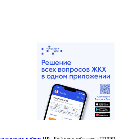
елковского района ЧР
- Ещё один сайт сети «ПВРРВ»