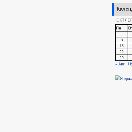
Кален
ОКТЯБР
Пн
В
1
8
15
22
29
« Авг
Н