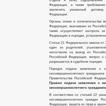
отдыха и (или) оздоровления 
ПРОЕКТЫ К ОБСУЖДЕНИЮ
ПР
Федерации, а также требовани
ПР
заключить указанный договор,
ПРОЕКТЫ АДМИНИСТРАТИВНЫХ РЕГ
Федерации.
ПЕРЕЧЕНЬ НПА, СОДЕРЖАЩИХ ОБЯ
Органы опеки и попечительства в
РАСПОРЯЖЕНИЯ АДМИНИСТРАЦИИ
Федерации, выехавших из Российск
АДМИНИСТРАТИВНЫЕ РЕГЛАМЕНТЫ
также осуществляют контроль з
БЮДЖЕТ ПО ГОДАМ
Федерацию в порядке, установленн
БЮДЖЕТ
ОТЧЕТ ОБ ИСПОЛНЕНИИ 
Статья 21 Федерального закона от 15
ПРЕДОСТАВЛ
один из родителей, усыновител
МУНИЦИПАЛЬНЫЕ УСЛУГИ
НОРМАТИВН
несогласии на выезд из Российс
Российской Федерации, вопрос о 
ПЕРЕЧЕНЬ НПА, СОДЕРЖАЩИХ ОБЯ
КОНТРОЛЮ
разрешается в судебном порядке.
ОБРАЩЕНИЕ К ГЛАВ
Порядок подачи заявления о н
ПРИЕМ ГРАЖДАН
ОБЗОРЫ ОБРАЩЕНИ
несовершеннолетнего гражданина
РЕГЛАМЕНТ РАССМ
Правительства Российской Федер
Правил подачи заявления о не
несовершеннолетнего гражданин
В соответствии со статьей 22 указ
несовершеннолетних граждан Ро
Федерации, защита их прав и зако