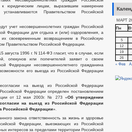
таких несовершеннолетних граждан Российской
ОЕКТЫ РЕШЕНИЙ
ПРОЕКТЫ 
я к юридическим лицам, выразившим намерение
ОЕКТЫ РЕШЕНИЙ О ВНЕСЕНИИ ИЗМЕНЕНИЙ В УСТАВ
Кален
 устанавливаются Правительством Российской
ЛАМЕНТОВ
_
МАРТ 2
ЗАТЕЛЬНЫЕ ТРЕБОВАНИЯ
ПОСТАНОВЛЕНИЯ АДМИНИСТРАЦИИ
едут учет несовершеннолетних граждан Российской
Пн
В
РЕШЕНИЯ
ПРИКАЗЫ
ПРОТЕСТЫ
ПОРЯДОК 
ой Федерации для отдыха и (или) оздоровления, а
ПУБЛИЧНЫЕ СЛУШАНИЯ
ФЕДЕРАЛЬНЫЕ ЗАКОНЫ
а их своевременным возвращением в Российскую
5
ом Правительством Российской Федерации.
12
БЮДЖЕТА
_
19
 августа 1996 г. N 114-ФЗ гласит, что в случае, если
ЕНИЕ УСЛУГ ИНВАЛИДАМ
ПРОЕКТЫ АДМИНИСТРАТИВНЫХ РЕГ
26
ей, опекунов или попечителей заявит о своем
О-ПРАВОВЫЕ АКТЫ
СТАНДАРТЫ МУНИЦИПАЛЬНЫХ УСЛУГ
« Фев
А
кой Федерации несовершеннолетнего гражданина
возможности его выезда из Российской Федерации
ЗАТЕЛЬНЫЕ ТРЕБОВАНИЯ, СОБЛЮДЕНИЕ КОТОРЫХ ОЦЕНИВАЕТСЯ ПРИ
Е
ИНТЕРНЕТ ПРИЕМНАЯ
ГРАФИК ПРИЕМА ГРАЖДАН
есогласии на выезд из Российской Федерации
Й ГРАЖДАН
ФОРМА ОБРАЩЕНИЙ И ЗАЯВЛЕНИЙ
ПОРЯДО
 Российской Федерации определен постановлением
ОТРЕНИЯ ОБРАЩЕНИЙ
ации от 12 мая 2003г. № 273 «
Об утверждении
согласии на выезд из Российской Федерации
а Российской Федерации
».
анного закона ответственность за жизнь и здоровье
ссийской Федерации, выезжающих из Российской
нных интересов за пределами территории Российской