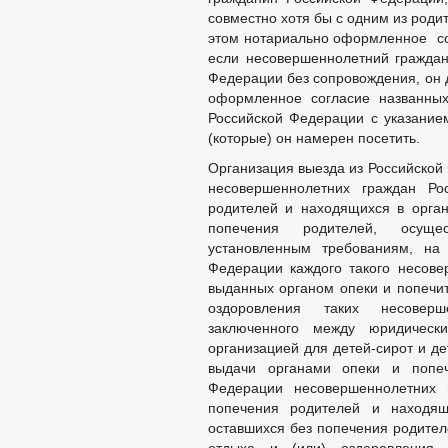
РЕЕСТР МУНИЦИПАЛЬНОГО ИМУЩЕС
совместно хотя бы с одним из роди
СХОД ГРАЖДАН
этом нотариально оформленное сог
КОМИССИИ
РАБОЧАЯ ГРУППА
если несовершеннолетний граждан
РАБОЧАЯ ГРУППА ПО ПРОФИЛАКТИ
Федерации без сопровождения, он 
оформленное согласие названных
КОМИССИЯ ПО СПИСАНИЮ ЗАДОЛЖЕ
Российской Федерации с указанием
ОБЩЕСТВЕННЫЙ СОВЕТ ПО РАССМО
(которые) он намерен посетить.
ИНФОРМАЦИЯ О ЛИЦАХ, ПРОПАВШИХ
Организация выезда из Российской
ЦЕЛЕВЫЕ ПРОГРАММЫ
ЗАКУП
несовершеннолетних граждан Ро
ДЕПУТАТЫ
СОВЕТ ДЕПУТАТОВ
родителей и находящихся в орган
ГРАФИК ПРИЁМА 
попечения родителей, осуще
СОЦИАЛЬНЫЙ ПРО
установленным требованиям, на
НПА ПО
Федерации каждого такого несове
ПРОТИВОДЕЙСТВИЕ КОРРУПЦИИ
АНТИКО
выданных органом опеки и попечит
ФОРМЫ 
оздоровления таких несоверш
заключенного между юридическ
СВЕДЕНИЯ О ДОХОДАХ, РАСХОДАХ,
организацией для детей-сирот и д
КОМИССИЯ ПО СОБЛЮДЕНИЯ ТРЕБО
выдачи органами опеки и попеч
ОБРАТНАЯ СВЯЗЬ ДЛЯ СООБЩЕНИЙ 
Федерации несовершеннолетних 
УСТАВ
попечения родителей и находящ
ПРАВОВЫЕ АКТЫ
РЕШЕНИЯ ПО ИЗМЕ
оставшихся без попечения родител