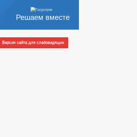
Решаем вместе
Версия сайта для слабовидящих
 И ФУНКЦИИ
 СЛУЖБУ
Ы КОНКУРСОВ
_
ИЗАЦИИ
АТЕЛЬСТВА
ОТАХ, ОТСРОЧКАХ, РАССРОЧКАХ
ЦИОННЫЕ МАТЕРИАЛЫ