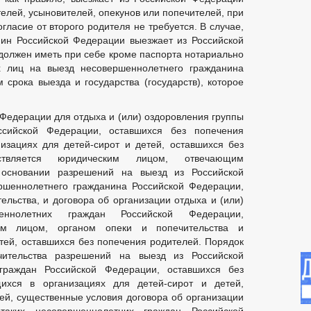
ТВА
МЕСТНЫЕ НАЛОГИ
СТАТИСТИЧЕСКИЕ ДАННЫЕ
телей, усыновителей, опекунов или попечителей, при
ласие от второго родителя не требуется. В случае,
 АНК
РАБОЧАЯ ГРУППА АТК
ТАРИФНАЯ КОМИССИЯ
ин Российской Федерации выезжает из Российской
КЕ ПРАВОНАРУШЕНИЙ
должен иметь при себе кроме паспорта нотариально
 лиц на выезд несовершеннолетнего гражданина
ННОСТИ ПО ПЛАТЕЖАМ В БЮДЖЕТ И-КСП
 срока выезда и государства (государств), которое
ТРЕНИЮ ВОПРОСОВ НОРМИРОВАНИЯ В СФЕРЕ ЗАКУПОК
 БЕЗ ВЕСТИ
ТЕКСТЫ ОФИЦИАЛЬНЫХ ВЫСТУПЛЕНИЙ И ЗАЯВЛЕ
 Федерации для отдыха и (или) оздоровления группы
КА ТОВАРОВ, РАБОТ И УСЛУГ
ИНФОРМАЦИЯ О РЕЗУЛЬТАТАХ ПР
ссийской Федерации, оставшихся без попечения
СТРУКТУРА, ПОЛНОМОЧИЯ, ЗАДАЧИ И ФУНКЦИИ
ЗАСЕДАНИЯ СОВ
изациях для детей-сирот и детей, оставшихся без
ГРАЖДАН
СВЕДЕНИЯ О ДОХОДАХ ДЕПУТАТОВ
ствляется юридическим лицом, отвечающим
ЕКТ — МУНИЦИПАЛЬНЫЙ ДЕПУТАТ
_
 основании разрешений на выезд из Российской
 КОРРУПЦИИ
ИНЫЕ АКТЫ В СФЕРЕ ПРОТИВОДЕЙСТВИИ КОРРУПЦ
ршеннолетнего гражданина Российской Федерации,
РРУПЦИОННАЯ ЭКСПЕРТИЗА
МЕТОДИЧЕСКИЕ РЕКОМЕНДАЦИИ
ельства, и договора об организации отдыха и (или)
ДОКУМЕНТОВ, СВЯЗАННЫХ С ПРОТИВОДЕЙСТВИЕМ КОРРУПЦИИ, ДЛЯ 
еннолетних граждан Российской Федерации,
им лицом, органом опеки и попечительства и
 ОБ ИМУЩЕСТВЕ И ОБЯЗАТЕЛЬСТВАХ ИМУЩЕСТВЕННОГО ХАРАКТЕРА
етей, оставшихся без попечения родителей. Порядок
ВАНИЙ СЛУЖЕБНОМУ ПОВЕДЕНИЮ И УРЕГУЛИРОВАНИЕ КОНФЛИКТА
ительства разрешений на выезд из Российской
О ФАКТАХ КОРРУПЦИИ
_
граждан Российской Федерации, оставшихся без
ПЕРЕЧНИ ПОРУЧЕНИЙ
2021
ихся в организациях для детей-сирот и детей,
НЕНИЮ УСТАВА
2020
2019
2018
ей, существенные условия договора об организации