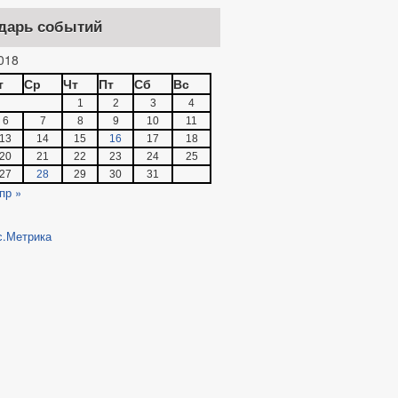
ПОСТАНОВЛЕНИЙ
дарь событий
018
т
Ср
Чт
Пт
Сб
Вс
ОБЖАЛОВАНИЯ НПА
1
2
3
4
6
7
8
9
10
11
13
14
15
16
17
18
20
21
22
23
24
25
ЛАМЕНТОВ
27
28
29
30
31
МУНИЦИПАЛЬНЫЕ УСЛУГИ
пр »
 ПРОВЕДЕНИИ МЕРОПРИЯТИЙ ПО
АНАЛИЗ ОБРАЩЕНИЙ ГРАЖДАН
К РАССМОТРЕНИЯ ОБРАЩЕНИЙ