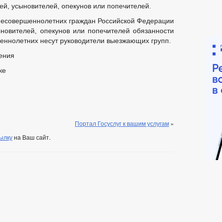
й, усыновителей, опекунов или попечителей.
несовершеннолетних граждан Российской Федерации
новителей, опекунов или попечителей обязанности
еннолетних несут руководители выезжающих групп.
ения
ке
Портал Госуслуг к вашим услугам
»
ылку
на Ваш сайт.