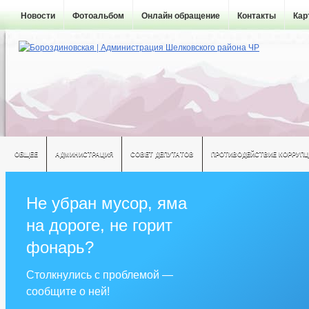
Новости
Фотоальбом
Онлайн обращение
Контакты
Кар
ОБЩЕЕ
АДМИНИСТРАЦИЯ
СОВЕТ ДЕПУТАТОВ
ПРОТИВОДЕЙСТВИЕ КОРРУПЦ
Не убран мусор, яма
на дороге, не горит
фонарь?
Столкнулись с проблемой —
сообщите о ней!